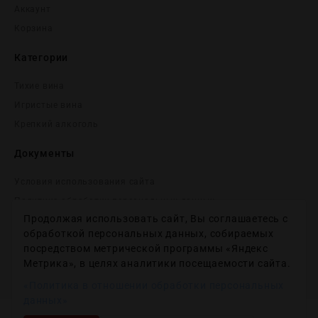
Аккаунт
Корзина
Категории
Тихие вина
Игристые вина
Крепĸий алĸоголь
Документы
Условия использования сайта
Политика обработки персональных данных
Продолжая использовать сайт, Вы соглашаетесь с
Согласие на получение рекламных и информационных
сообщений
обработкой персональных данных, собираемых
посредством метрической программы «Яндекс
Политика использования файлов cookie
Метрика», в целях аналитики посещаемости сайта.
Настройки файлов cookie
«Политика в отношении обработки персональных
данных»
Copyright © 2012-2024
Wineday
. All Right Reserved.