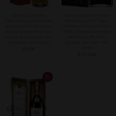
Домен д’Эсперанс
Торо Альбала Монтилья-
Сокровища д’Артаньяна
Морилес Дон РХ Педро
Ба-Арманьяк 1964 в п/у
Хименес Селексьон 1964
(Domaine d’Esperance Les
200мл (Toro Albala Montilla-
Tresors de d’Artagnan Bas-
Moriles Don PX Pedro
Armagnac 1964 in g/b)
Ximenez Seleccion 1964
200ml)
₽
200
₽
17 900