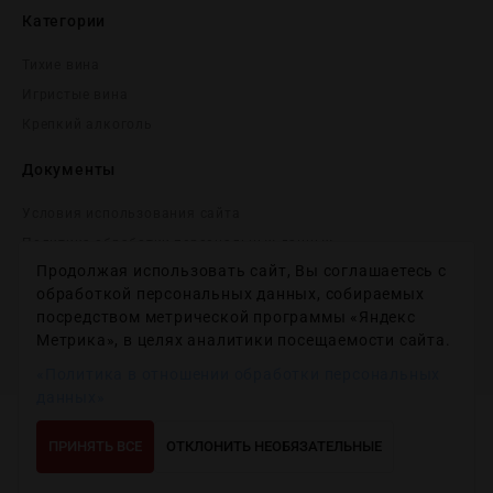
Категории
Тихие вина
Игристые вина
Крепĸий алĸоголь
Документы
Условия использования сайта
Политика обработки персональных данных
Продолжая использовать сайт, Вы соглашаетесь с
Согласие на получение рекламных и информационных
сообщений
обработкой персональных данных, собираемых
посредством метрической программы «Яндекс
Политика использования файлов cookie
Метрика», в целях аналитики посещаемости сайта.
Настройки файлов cookie
«Политика в отношении обработки персональных
данных»
Copyright © 2012-2024
Wineday
. All Right Reserved.
ПРИНЯТЬ ВСЕ
ОТКЛОНИТЬ НЕОБЯЗАТЕЛЬНЫЕ