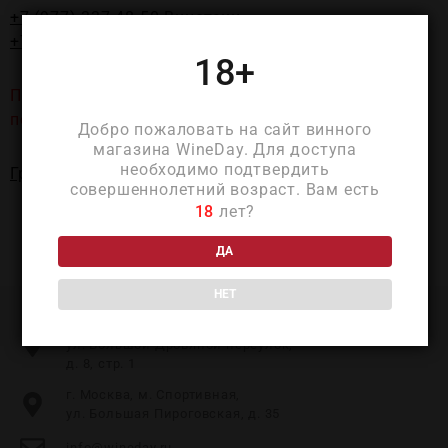
+7 (977) 337-48-50
Винотеки
+7 (985) 924-93-26
Шереметьева Майя
18+
При выборе даты дегустации, не забудьте
посмотреть локацию!
Добро пожаловать на сайт винного
магазина WineDay. Для доступа
необходимо подтвердить
Группа Вконтакте
совершеннолетний возраст. Вам есть
18
лет?
ДА
НЕТ
г. Москва, м. Таганская,
ул. Большой Дровяной переулок,
д. 8, стр. 1
г. Москва, м. Спортивная,
ул. Большая Пироговская, д. 35
info@wineday.ru