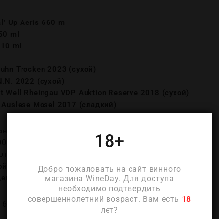
’ Up Aeris 660 ml
350 ml
510 ml
 Kuhn Trocken 2023 (сухой)
N.N. 2022 (сухой)
rt Well Rheingau VDP Auktion Reserve 2018 (сухой)
at Auslese Mosel 2017 (сладкий)
ня 2026 (четверг)
18+
00 – 21:30
нотека WINEDAY
 переулок, дом 8, стр. 1
Добро пожаловать на сайт винного
цевая)
магазина WineDay. Для доступа
необходимо подтвердить
совершеннолетний возраст. Вам есть
18
 6500 руб.
лет?