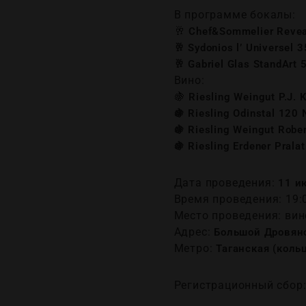
В программе бокалы:
🥂
Chef&Sommelier Reveal
🥂
Sydonios l’ Universel 
🥂
Gabriel Glas StandArt 
Вино:
🍇
Riesling Weingut P.J.
🍇
Riesling Odinstal 120 
🍇
Riesling Weingut Robe
🍇
Riesling Erdener Pral
Дата проведения:
11 ию
Время проведения: 19:
Место проведения: ви
Адрес:
Большой Дровяной
Метро:
Таганская (коль
Регистрационный сбор: