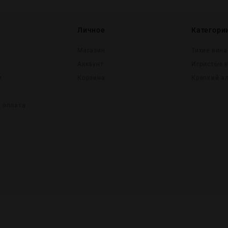
Личное
Категори
Магазин
Тихие вина
Аккаунт
Игристые 
и
Корзина
Крепĸий а
и оплата