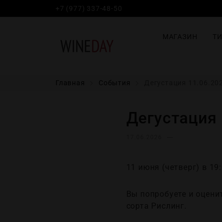
+7 (977) 337-48-50
МАГАЗИН
Т
Главная
События
Дегустация 11.06.202
Дегустация 
17.06.2026
11 июня (четверг) в 19
Вы попробуете и оценит
сорта Рислинг.