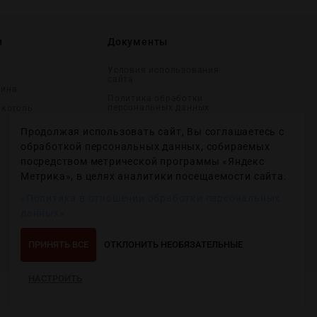
и
Документы
Условия использования
сайта
вина
Политика обработки
персональных данных
лĸоголь
Согласие на получение
Продолжая использовать сайт, Вы соглашаетесь с
рекламных и
информационных
обработкой персональных данных, собираемых
сообщений
посредством метрической программы «Яндекс
Политика использования
Метрика», в целях аналитики посещаемости сайта.
файлов cookie
«Политика в отношении обработки персональных
Настройки файлов cookie
данных»
ПРИНЯТЬ ВСЕ
ОТКЛОНИТЬ НЕОБЯЗАТЕЛЬНЫЕ
НАСТРОИТЬ