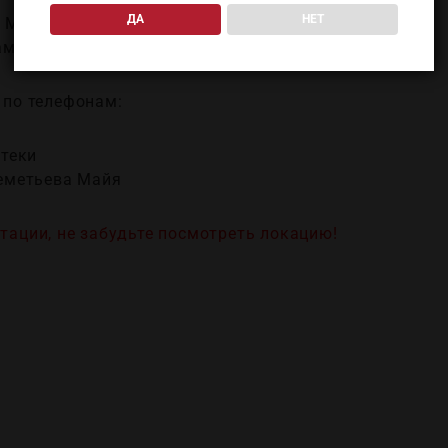
ДА
НЕТ
а Майя
ми WINEDAY, сомелье
 по телефонам:
теки
метьева Майя
тации, не забудьте посмотреть локацию!