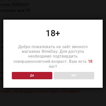
нотека WINEDAY
говская, дом 35
 7000 руб.
18+
а Майя
Добро пожаловать на сайт винного
ми WINEDAY, сомелье
магазина WineDay. Для доступа
необходимо подтвердить
 по телефонам:
совершеннолетний возраст. Вам есть
18
лет?
теки
ДА
НЕТ
метьева Майя
тации, не забудьте посмотреть локацию!