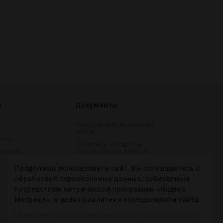
и
Документы
Условия использования
сайта
вина
Политика обработки
персональных данных
лĸоголь
Согласие на получение
Продолжая использовать сайт, Вы соглашаетесь с
рекламных и
информационных
обработкой персональных данных, собираемых
сообщений
посредством метрической программы «Яндекс
Политика использования
Метрика», в целях аналитики посещаемости сайта.
файлов cookie
«Политика в отношении обработки персональных
Настройки файлов cookie