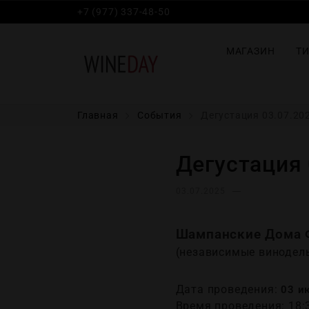
+7 (977) 337-48-50
МАГАЗИН
Т
Главная
События
Дегустация 03.07.202
Дегустация 
03.07.2025
Шампанские Дома 
(независимые винодел
Дата проведения:
03 ию
Время проведения: 18: