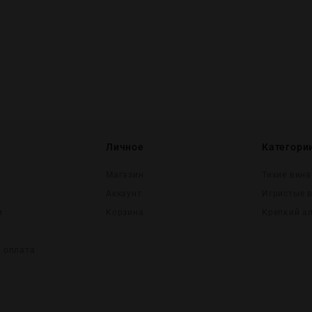
Личное
Категори
Магазин
Тихие вина
Аккаунт
Игристые 
и
Корзина
Крепĸий а
и оплата