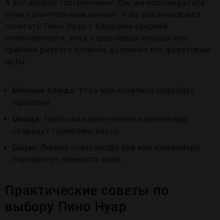
A вот вопрос гастрономии! Как же наслаждаться
этим удивительным вином? Я бы рекомендовал
сочетать Пино Нуар с блюдами средней
интенсивности: утка с вишнёвым соусом или
грибной ризотто отлично дополнят его фруктовые
ноты.
Мясные блюда:
Утка или ягнятина подойдут
идеально.
Овощи:
Грибы или запечённые корнеплоды
создадут гармонию вкуса.
Cыры:
Легкие сыры вроде бри или камамбера
подчеркнут нежность вина.
Практические советы по
выбору Пино Нуар