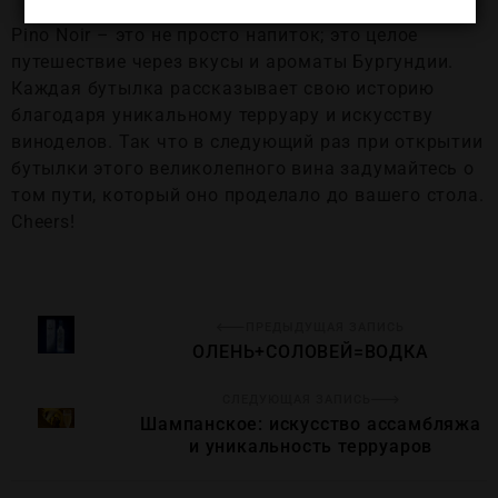
Pino Noir – это не просто напиток; это целое
путешествие через вкусы и ароматы Бургундии.
Каждая бутылка рассказывает свою историю
благодаря уникальному терруару и искусству
виноделов. Так что в следующий раз при открытии
бутылки этого великолепного вина задумайтесь о
том пути, который оно проделало до вашего стола.
Cheers!
ПРЕДЫДУЩАЯ ЗАПИСЬ
ОЛЕНЬ+СОЛОВЕЙ=ВОДКА
СЛЕДУЮЩАЯ ЗАПИСЬ
Шампанское: искусство ассамбляжа
и уникальность терруаров