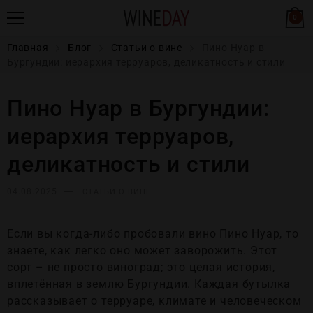
0
Главная
Блог
Статьи о вине
Пино Нуар в
Бургундии: иерархия терруаров, деликатность и стили
Пино Нуар в Бургундии:
иерархия терруаров,
деликатность и стили
04.08.2025
СТАТЬИ О ВИНЕ
Если вы когда-либо пробовали вино Пино Нуар, то
знаете, как легко оно может заворожить. Этот
сорт – не просто виноград; это целая история,
вплетённая в землю Бургундии. Каждая бутылка
рассказывает о терруаре, климате и человеческом